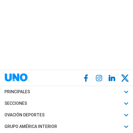
PRINCIPALES
Últimas Noticias
SECCIONES
Política
Horóscopo
OVACIÓN DEPORTES
Sociedad
Motores
Fútbol
GRUPO AMÉRICA INTERIOR
Policiales