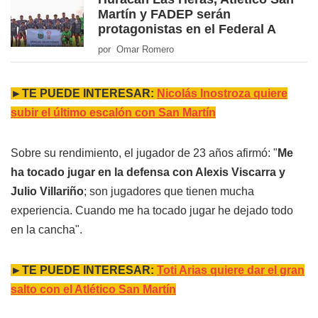
Martín y FADEP serán
protagonistas en el Federal A
por Omar Romero
►TE PUEDE INTERESAR:
Nicolás Inostroza quiere
subir el último escalón con San Martín
Sobre su rendimiento, el jugador de 23 años afirmó: "
Me
ha tocado jugar en la defensa con Alexis Viscarra y
Julio Villariño
; son jugadores que tienen mucha
experiencia. Cuando me ha tocado jugar he dejado todo
en la cancha".
►TE PUEDE INTERESAR:
Toti Arias quiere dar el gran
salto con el Atlético San Martín