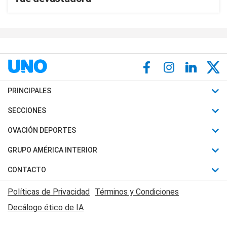
PRINCIPALES
Últimas Noticias
SECCIONES
Política
Horóscopo
OVACIÓN DEPORTES
Sociedad
Motores
Fútbol
GRUPO AMÉRICA INTERIOR
Policiales
Recetas
Mundial
Canal 7 en Vivo
CONTACTO
Judiciales
Trucos caseros
Automovilismo
Radio Nihuil
Acerca de Nosotros
Economia
Políticas de Privacidad
Términos y Condiciones
Series y Películas
Rugby
FM UNA
Contactanos
Decálogo ético de IA
Edictos y Solicitadas
Tenis
Radio Brava
Newsletter