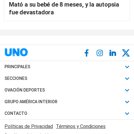
Mató a su bebé de 8 meses, y la autopsia
fue devastadora
PRINCIPALES
Últimas Noticias
SECCIONES
Política
Horóscopo
OVACIÓN DEPORTES
Sociedad
Motores
Fútbol
GRUPO AMÉRICA INTERIOR
Policiales
Recetas
Mundial
Canal 7 en Vivo
CONTACTO
Judiciales
Trucos caseros
Automovilismo
Radio Nihuil
Acerca de Nosotros
Economia
Políticas de Privacidad
Términos y Condiciones
Series y Películas
Rugby
FM UNA