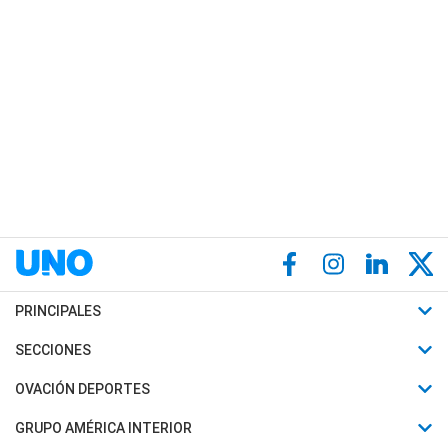
PRINCIPALES
Últimas Noticias
SECCIONES
Política
Horóscopo
OVACIÓN DEPORTES
Sociedad
Motores
Fútbol
GRUPO AMÉRICA INTERIOR
Policiales