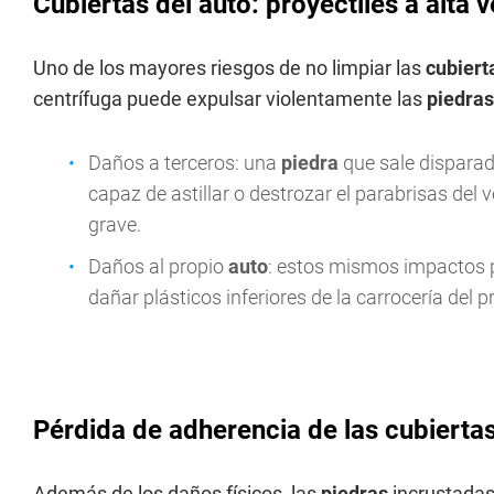
Cubiertas del auto: proyectiles a alta 
Uno de los mayores riesgos de no limpiar las
cubiert
centrífuga puede expulsar violentamente las
piedras
Daños a terceros: una
piedra
que sale disparad
capaz de astillar o destrozar el parabrisas del
grave.
Daños al propio
auto
: estos mismos impactos p
dañar plásticos inferiores de la carrocería del 
Pérdida de adherencia de las cubiertas
Además de los daños físicos, las
piedras
incrustadas