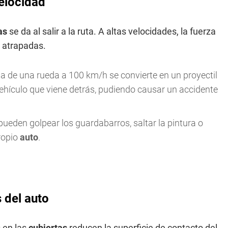
velocidad
as
se da al salir a la ruta. A altas velocidades, la fuerza
atrapadas.
a de una rueda a 100 km/h se convierte en un proyectil
 vehículo que viene detrás, pudiendo causar un accidente
ueden golpear los guardabarros, saltar la pintura o
propio
auto
.
 del auto
 en las
cubiertas
reducen la superficie de contacto del