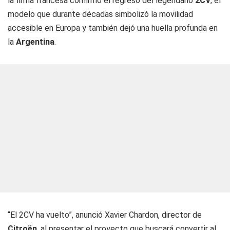
la firma francesa confirmó el regreso del legendario
2CV
, el
modelo que durante décadas simbolizó la movilidad
accesible en Europa y también dejó una huella profunda en
la
Argentina
.
“El 2CV ha vuelto”, anunció Xavier Chardon, director de
Citroën
, al presentar el proyecto que buscará convertir al