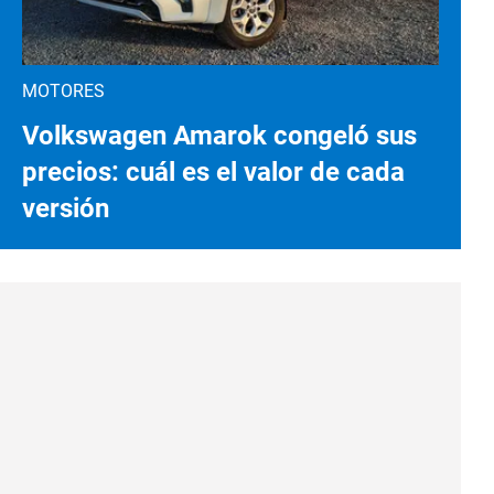
MOTORES
Volkswagen Amarok congeló sus
precios: cuál es el valor de cada
versión