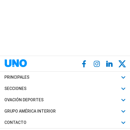
PRINCIPALES
Últimas Noticias
SECCIONES
Política
Horóscopo
OVACIÓN DEPORTES
Sociedad
Motores
Fútbol
GRUPO AMÉRICA INTERIOR
Policiales
Recetas
Mundial
Canal 7 en Vivo
CONTACTO
Judiciales
Trucos caseros
Automovilismo