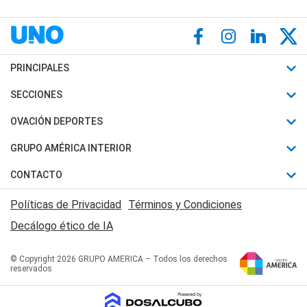
PRINCIPALES
Últimas Noticias
SECCIONES
Política
Horóscopo
OVACIÓN DEPORTES
Sociedad
Motores
Fútbol
GRUPO AMÉRICA INTERIOR
Policiales
Recetas
Mundial
Canal 7 en Vivo
CONTACTO
Judiciales
Trucos caseros
Automovilismo
Radio Nihuil
Acerca de Nosotros
Economia
Políticas de Privacidad
Términos y Condiciones
Series y Películas
Rugby
FM UNA
Contactanos
Decálogo ético de IA
Edictos y Solicitadas
Tenis
Radio Brava
Newsletter
Básquet
© Copyright 2026 GRUPO AMERICA – Todos los derechos
San Juan 8
reservados
Boxeo
Fuera de Juego