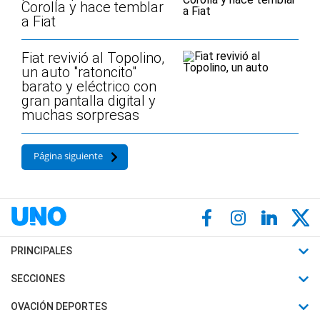
Corolla y hace temblar
a Fiat
Fiat revivió al Topolino,
un auto "ratoncito"
barato y eléctrico con
gran pantalla digital y
muchas sorpresas
Página siguiente
PRINCIPALES
Últimas Noticias
SECCIONES
Política
Horóscopo
OVACIÓN DEPORTES