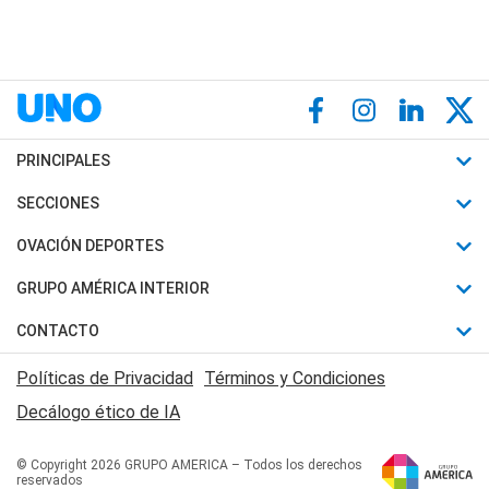
PRINCIPALES
Últimas Noticias
SECCIONES
Política
Horóscopo
OVACIÓN DEPORTES
Sociedad
Motores
Fútbol
GRUPO AMÉRICA INTERIOR
Policiales
Recetas
Mundial
Canal 7 en Vivo
CONTACTO
Judiciales
Trucos caseros
Automovilismo
Radio Nihuil
Acerca de Nosotros
Economia
Políticas de Privacidad
Términos y Condiciones
Series y Películas
Rugby
FM UNA
Contactanos
Decálogo ético de IA
Edictos y Solicitadas
Tenis
Radio Brava
Newsletter
Básquet
© Copyright 2026 GRUPO AMERICA – Todos los derechos
San Juan 8
reservados