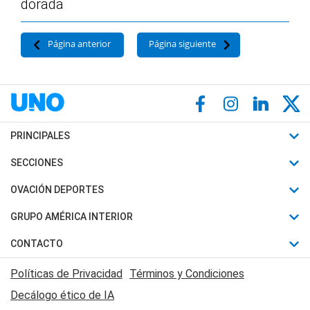
dorada
Página anterior
Página siguiente
PRINCIPALES
Últimas Noticias
SECCIONES
Política
Horóscopo
OVACIÓN DEPORTES
Sociedad
Motores
Fútbol
GRUPO AMÉRICA INTERIOR
Policiales
Recetas
Mundial
Canal 7 en Vivo
CONTACTO
Judiciales
Trucos caseros
Automovilismo
Radio Nihuil
Acerca de Nosotros
Economia
Políticas de Privacidad
Términos y Condiciones
Series y Películas
Rugby
FM UNA
Contactanos
Decálogo ético de IA
Edictos y Solicitadas
Tenis
Radio Brava