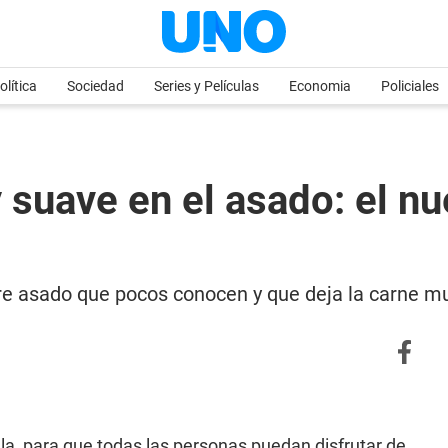
olítica
Sociedad
Series y Películas
Economia
Policiales
 suave en el asado: el n
e asado que pocos conocen y que deja la carne mu
la, para que todas las personas puedan disfrutar de