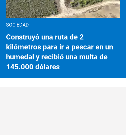
SOCIEDAD
Construyó una ruta de 2
kilómetros para ir a pescar en un
humedal y recibió una multa de
145.000 dólares