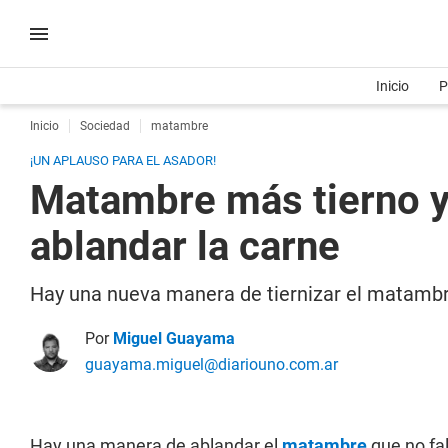
Inicio
P
Inicio
Sociedad
matambre
¡UN APLAUSO PARA EL ASADOR!
Matambre más tierno y
ablandar la carne
Hay una nueva manera de tiernizar el matambr
Por
Miguel Guayama
guayama.miguel@diariouno.com.ar
Hay una manera de ablandar el
matambre
que no fal