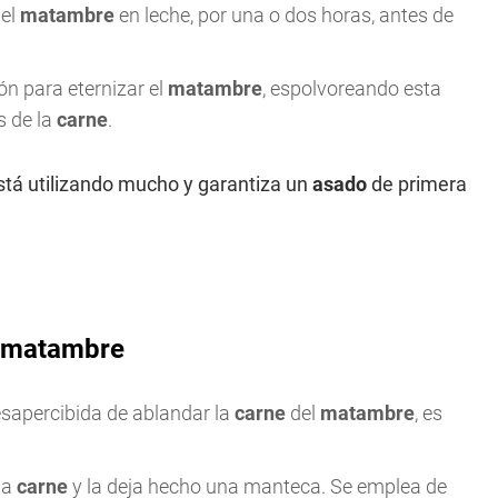
 el
matambre
en leche, por una o dos horas, antes de
ón para eternizar el
matambre
, espolvoreando esta
 de la
carne
.
tá utilizando mucho y garantiza un
asado
de primera
l matambre
sapercibida de ablandar la
carne
del
matambre
, es
la
carne
y la deja hecho una manteca. Se emplea de