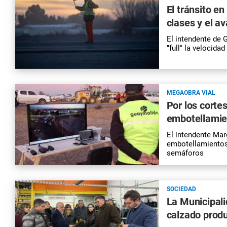
El tránsito en
clases y el a
El intendente de 
"full" la velocid
MEGAOBRA VIAL
Por los corte
embotellamie
El intendente Ma
embotellamientos
semáforos
SOCIEDAD
La Municipali
calzado produ