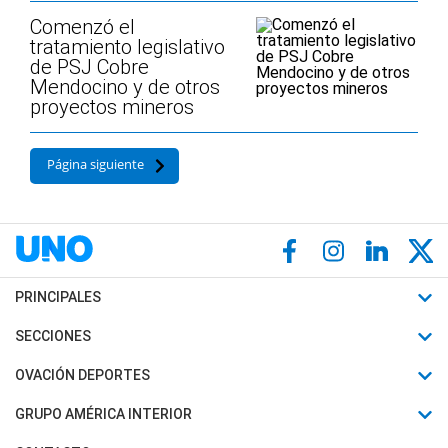
Comenzó el
tratamiento legislativo
de PSJ Cobre
Mendocino y de otros
proyectos mineros
Página siguiente
PRINCIPALES
Últimas Noticias
SECCIONES
Política
Horóscopo
OVACIÓN DEPORTES
Sociedad
Motores
Fútbol
GRUPO AMÉRICA INTERIOR
Policiales
Recetas
Mundial