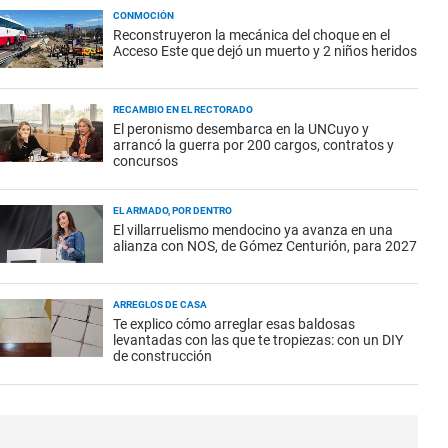
CONMOCIÓN
Reconstruyeron la mecánica del choque en el
Acceso Este que dejó un muerto y 2 niños heridos
RECAMBIO EN EL RECTORADO
El peronismo desembarca en la UNCuyo y
arrancó la guerra por 200 cargos, contratos y
concursos
EL ARMADO, POR DENTRO
El villarruelismo mendocino ya avanza en una
alianza con NOS, de Gómez Centurión, para 2027
ARREGLOS DE CASA
Te explico cómo arreglar esas baldosas
levantadas con las que te tropiezas: con un DIY
de construcción