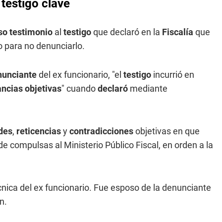
testigo clave
lso testimonio
al
testigo
que declaró en la
Fiscalía
que
o para no denunciarlo.
nunciante
del ex funcionario, "el
testigo
incurrió en
ncias objetivas
" cuando
declaró
mediante
des
,
reticencias
y
contradicciones
objetivas en que
n de compulsas al Ministerio Público Fiscal, en orden a la
écnica del ex funcionario. Fue esposo de la denunciante
n.