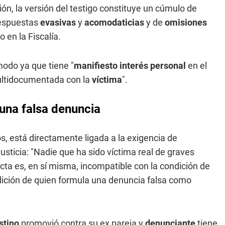
ión, la versión del testigo constituye un cúmulo de
respuestas
evasivas
y
acomodaticias
y de
omisiones
 en la Fiscalía.
modo ya que tiene "
manifiesto interés personal
en el
ltidocumentada con la
víctima
".
una falsa denuncia
s, está directamente ligada a la exigencia de
usticia: "Nadie que ha sido víctima real de graves
cta es, en sí misma, incompatible con la condición de
dición de quien formula una denuncia falsa como
stino
promovió contra su ex pareja y
denunciante
tiene