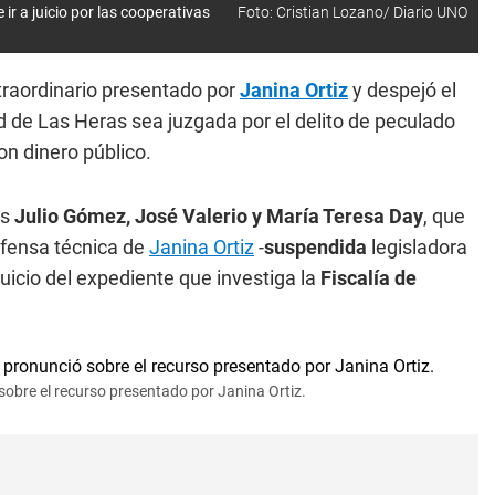
ir a juicio por las cooperativas
Foto: Cristian Lozano/ Diario UNO
traordinario presentado por
Janina Ortiz
y despejó el
d de Las Heras sea juzgada por el delito de peculado
on dinero público.
os
Julio Gómez, José Valerio y María Teresa Day
, que
efensa técnica de
Janina Ortiz
-
suspendida
legisladora
juicio del expediente que investiga la
Fiscalía de
sobre el recurso presentado por Janina Ortiz.