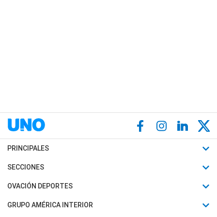
PRINCIPALES
Últimas Noticias
SECCIONES
Política
Horóscopo
OVACIÓN DEPORTES
Sociedad
Motores
Fútbol
GRUPO AMÉRICA INTERIOR
Policiales
Recetas