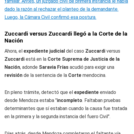
familiar. Antes, un juzgado civil de primera instancia le había
dado la razón al rechazar el planteo de la demandante.
Luego, la Cámara Civil confirmó esa postura.
Zuccardi versus Zuccardi llegó a la Corte de la
Nación
Ahora, el
expediente judicial
del caso
Zuccardi
versus
Zuccardi
está en la
Corte Suprema de Justicia de la
Nación
, adonde
Saravia Frías
acudió para exigir una
revisión
de la sentencia de la
Corte
mendocina.
En pleno trámite, detectó que el
expediente
enviado
desde Mendoza estaba "
incompleto
. Faltaban pruebas
determinantes que sí estaban cuando la causa fue tratada
en la primera y la segunda instancia del fuero Civil".
Días atrás, desde Mendoza completaron el faltante vía