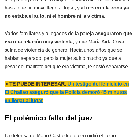
hasta que un móvil llegó al lugar, y
al recorrer la zona ya
no estaba el auto, ni el hombre ni la víctima.
Varios familiares y allegados de la pareja
aseguraron que
era una relación muy violenta
, y que María Aida Oliva
sufría de violencia de género. Hacía unos años que se
habían separado, pero la mujer sufrió mucho ya que a
pesar del maltrato del que era víctima, le costó separarse.
►
TE PUEDE INTERESAR:
Un testigo del femicidio en
El Challao aseguró que la Policía demoró 45 minutos
en llegar al lugar
El polémico fallo del juez
La defensa de Mario Castro fue quien pidió el juicio