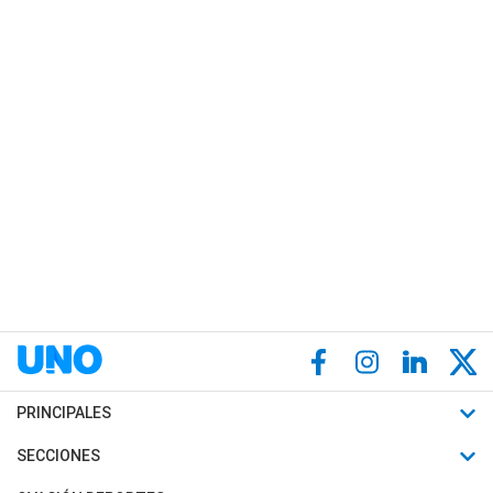
PRINCIPALES
Últimas Noticias
SECCIONES
Política