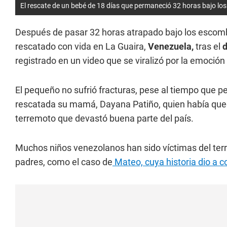
El rescate de un bebé de 18 días que permaneció 32 horas bajo l
Después de pasar 32 horas atrapado bajo los escomb
rescatado con vida en La Guaira,
Venezuela,
tras el
d
registrado en un video que se viralizó por la emoción d
El pequeño no sufrió fracturas, pese al tiempo que
rescatada su mamá, Dayana Patiño, quien había que
terremoto que devastó buena parte del país.
Muchos niños venezolanos han sido víctimas del terr
padres, como el caso de
Mateo, cuya historia dio a c