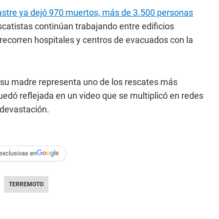
astre ya dejó 970 muertos, más de 3.500 personas
scatistas continúan trabajando entre edificios
 recorren hospitales y centros de evacuados con la
 su madre representa uno de los rescates más
edó reflejada en un video que se multiplicó en redes
 devastación.
exclusivas en
TERREMOTO