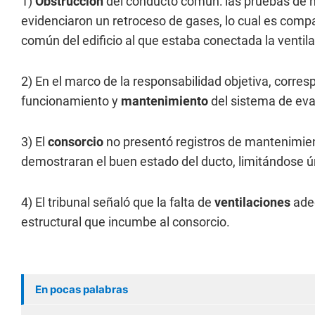
1)
Obstrucción
del conducto común:
las pruebas de 
evidenciaron un
retroceso de gases
, lo cual es comp
común del edificio al que estaba conectada la ventil
2) E
n el marco de la responsabilidad objetiva, corresp
funcionamiento y
mantenimiento
del sistema de ev
3) E
l
consorcio
no presentó registros de mantenimien
demostraran el buen estado del ducto, limitándose ú
4) El tribunal señaló que la falta de
ventilaciones
ade
estructural que incumbe al consorcio.
En pocas palabras