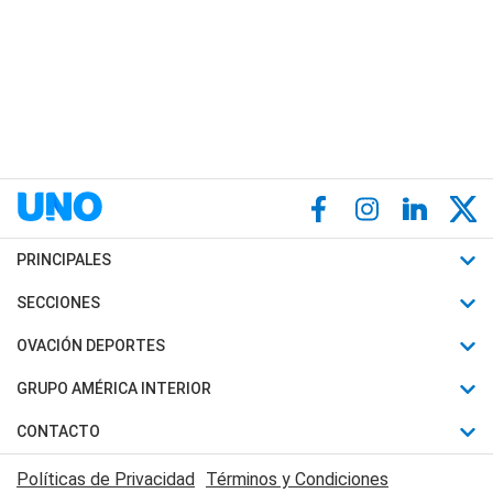
PRINCIPALES
Últimas Noticias
SECCIONES
Política
Horóscopo
OVACIÓN DEPORTES
Sociedad
Motores
Fútbol
GRUPO AMÉRICA INTERIOR
Policiales
Recetas
Mundial
Canal 7 en Vivo
CONTACTO
Judiciales
Trucos caseros
Automovilismo
Radio Nihuil
Acerca de Nosotros
Economia
Políticas de Privacidad
Términos y Condiciones
Series y Películas