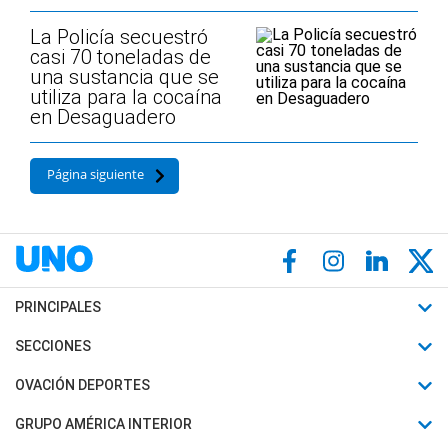
La Policía secuestró
casi 70 toneladas de
una sustancia que se
utiliza para la cocaína
en Desaguadero
Página siguiente
PRINCIPALES
Últimas Noticias
SECCIONES
Política
Horóscopo
OVACIÓN DEPORTES
Sociedad
Motores
Fútbol
GRUPO AMÉRICA INTERIOR
Policiales