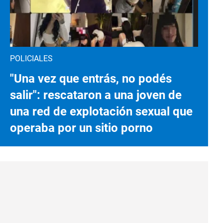
POLICIALES
"Una vez que entrás, no podés
salir": rescataron a una joven de
una red de explotación sexual que
operaba por un sitio porno