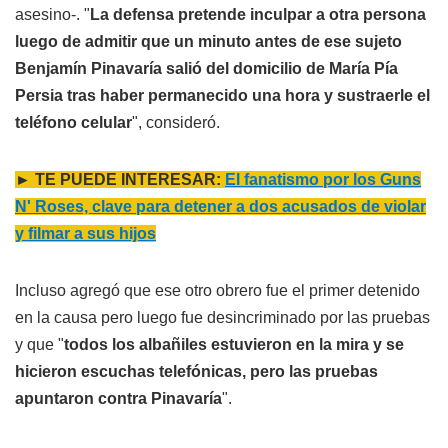
asesino-. "
La defensa pretende inculpar a otra persona
luego de admitir que un minuto antes de ese sujeto
Benjamín Pinavaría salió del domicilio de María Pía
Persia tras haber permanecido una hora y sustraerle el
teléfono celular
", consideró.
► TE PUEDE INTERESAR:
El fanatismo por los Guns
N' Roses, clave para detener a dos acusados de violar
y filmar a sus hijos
Incluso agregó que ese otro obrero fue el primer detenido
en la causa pero luego fue desincriminado por las pruebas
y que "
todos los albañiles estuvieron en la mira y se
hicieron escuchas telefónicas, pero las pruebas
apuntaron contra Pinavaría
".