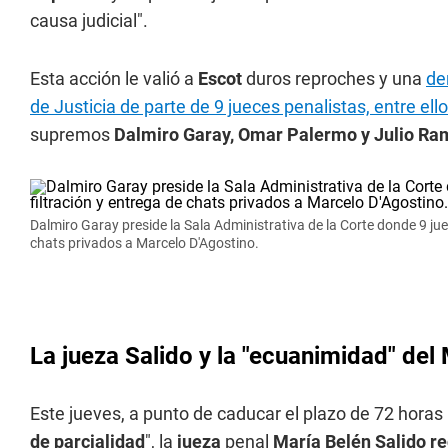
causa judicial".
Esta acción le valió a
Escot
duros reproches y una
de
de Justicia de parte de 9 jueces penalistas, entre ell
supremos
Dalmiro Garay, Omar Palermo y Julio R
Dalmiro Garay preside la Sala Administrativa de la Corte donde 9 jue
chats privados a Marcelo D'Agostino.
La jueza Salido y la "ecuanimidad" del 
Este jueves, a punto de caducar el plazo de 72 horas
de parcialidad
", la
jueza
penal
María Belén Salido r