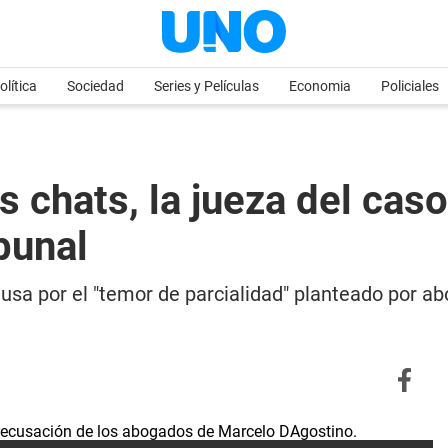
olítica
Sociedad
Series y Películas
Economia
Policiales
s chats, la jueza del ca
bunal
ausa por el "temor de parcialidad" planteado por a