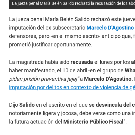
La jueza penal María Belén Salido rechazó la recusación de los a
La jueza penal María Belén Salido rechazó este jueves
imputación del ex subsecretario
Marcelo D'Agostino
defensores, pero -en el mismo escrito- anticipó que,
prometió justificar oportunamente.
La magistrada había sido
recusada
el lunes por los
a
haber manifestado, el 10 de abril -en el grupo de
Wha
piden prisión preventiva jejej”
a
Marcelo D'Agostino.
imputación por delitos en contexto de violencia de g
Dijo
Salido
en el escrito en el que
se desvincula del 
notoriamente ligera y jocosa, debe verse como una in
la futura actuación del
Ministerio Público Fiscal
".