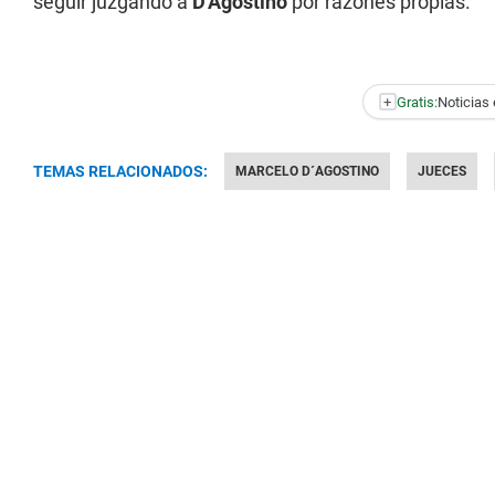
seguir juzgando a
D'Agostino
por razones propias.
+
Gratis:
Noticias 
TEMAS RELACIONADOS:
MARCELO D´AGOSTINO
JUECES