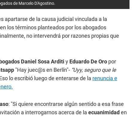
bogados de Marcelo D'Agostino.
 apartarse de la causa judicial vinculada a la
en los términos planteados por los abogados
 finalmente, no intervendrá por razones propias que
bogados Daniel Sosa Arditi
y
Eduardo De Oro
por
tsapp
"Hay juec@s en Berlín"-
“Uyy, seguro que le
Eso lo escribió luego de enterarse de la
renuncia e
énero.
caso
: "Si quiere encontrarse algún sentido a esa frase
vitación a interrogarnos acerca de la
ecuanimidad
en