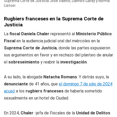
Suprema Corte de Justicia José Valerio, Dalmiro Garay y Norma
Llatser.
Rugbiers franceses en la Suprema Corte de
Justicia
La
fiscal Daniela Chaler
representó al
Ministerio Público
Fiscal
en la audiencia judicial oral del miércoles en la
Suprema Corte de Justicia
, donde las partes expusieron
sus argumentos en favor y en rechazo del planteo de anular
el
sobreseimiento
y reabrir la
investigación
.
A su lado, la abogada
Natacha Romano
. Y detrás suyo, la
denunciante
de 41 años, que
el domingo 7 de julio de 2024
acusó
a los
rugbiers franceses
de haberla sometido
sexualmente en un hotel de Ciudad.
En 2024,
Chaler
-jefa de Fiscales de la
Unidad de Delitos