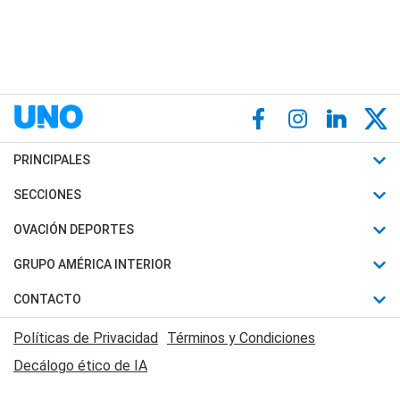
PRINCIPALES
Últimas Noticias
SECCIONES
Política
Horóscopo
OVACIÓN DEPORTES
Sociedad
Motores
Fútbol
GRUPO AMÉRICA INTERIOR
Policiales
Recetas
Mundial
Canal 7 en Vivo
CONTACTO
Judiciales
Trucos caseros
Automovilismo
Radio Nihuil
Acerca de Nosotros
Economia
Políticas de Privacidad
Términos y Condiciones
Series y Películas
Rugby
FM UNA
Contactanos
Decálogo ético de IA
Edictos y Solicitadas
Tenis
Radio Brava
Newsletter