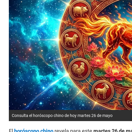
Consulta el horóscopo chino de hoy martes 26 de mayo
El
horóscopo chino
revela para este
martes 26 de m