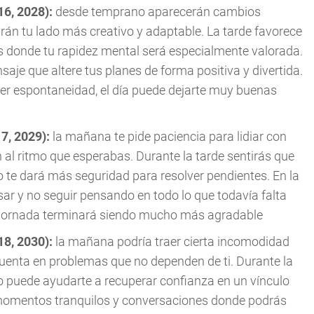
16, 2028):
desde temprano aparecerán cambios
án tu lado más creativo y adaptable. La tarde favorece
s donde tu rapidez mental será especialmente valorada.
saje que altere tus planes de forma positiva y divertida.
rder espontaneidad, el día puede dejarte muy buenas
17, 2029):
la mañana te pide paciencia para lidiar con
l ritmo que esperabas. Durante la tarde sentirás que
so te dará más seguridad para resolver pendientes. En la
ar y no seguir pensando en todo lo que todavía falta
 la jornada terminará siendo mucho más agradable
18, 2030):
la mañana podría traer cierta incomodidad
cuenta en problemas que no dependen de ti. Durante la
o puede ayudarte a recuperar confianza en un vínculo
 momentos tranquilos y conversaciones donde podrás