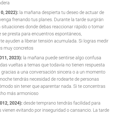
adera
10, 2022):
la mañana despierta tu deseo de actuar de
enga frenando tus planes. Durante la tarde surgirán
 situaciones donde debas reaccionar rápido o tomar
nte se presta para encuentros espontáneos,
te ayuden a liberar tensión acumulada. Si logras medir
ces muy concretos
2011, 2023):
la mañana puede sentirse algo confusa
as vueltas a temas que todavía no tienen respuesta
ad gracias a una conversación sincera o a un momento
a noche tendrás necesidad de rodearte de personas
modo sin tener que aparentar nada. Si te concentras
mucho más armonioso
2012, 2024):
desde temprano tendrás facilidad para
s vienen evitando por inseguridad o cansancio. La tarde