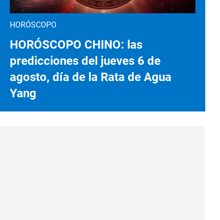
HORÓSCOPO
HORÓSCOPO CHINO: las
predicciones del jueves 6 de
agosto, día de la Rata de Agua
Yang