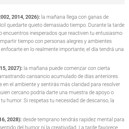
2002, 2014, 2026):
la mañana llega con ganas de
ícil quedarte quieto demasiado tiempo. Durante la tarde
s o encuentros inesperados que reactiven tu entusiasmo
ompartir tiempo con personas alegres y ambientes
s enfocarte en lo realmente importante, el día tendrá una
015, 2027):
la mañana puede comenzar con cierta
 arrastrando cansancio acumulado de días anteriores.
 en el ambiente y sentirás más claridad para resolver
guien cercano podría darte una muestra de apoyo o
u humor. Si respetas tu necesidad de descanso, la
16, 2028):
desde temprano tendrás rapidez mental para
entido del humor ni la creatividad. La tarde favorece