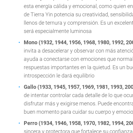
esta energía cálida y emocional, como quien enc
de Tierra Yin potencia su creatividad, sensibil
llenos de ternura y comprensión. Es un excelent
será especialmente luminosa
Mono (1932, 1944, 1956, 1968, 1980, 1992, 20
invita a desacelerar y observar con más atención
ayuda a conectarse con emociones que normalm
respuestas importantes en la quietud. Es un b
introspección le dará equilibrio
Gallo (1933, 1945, 1957, 1969, 1981, 1993, 20
de intentar controlar cada detalle de lo que ocur
disfrutar más y exigirse menos. Puede encontra
buen momento para cuidar su cuerpo y emociones
Perro (1934, 1946, 1958, 1970, 1982, 1994, 20
sincera y protectora que fortalece su confianz