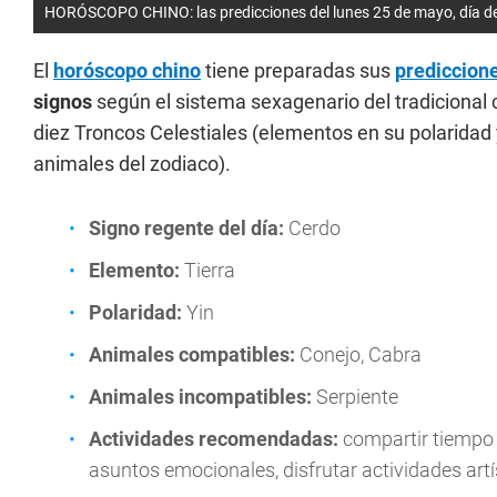
HORÓSCOPO CHINO: las predicciones del lunes 25 de mayo, día del
El
horóscopo chino
tiene preparadas sus
prediccion
signos
según el sistema sexagenario del tradicional 
diez Troncos Celestiales (elementos en su polaridad
animales del zodiaco).
Signo regente del día:
Cerdo
Elemento:
Tierra
Polaridad:
Yin
Animales compatibles:
Conejo, Cabra
Animales incompatibles:
Serpiente
Actividades recomendadas:
compartir tiempo c
asuntos emocionales, disfrutar actividades artí