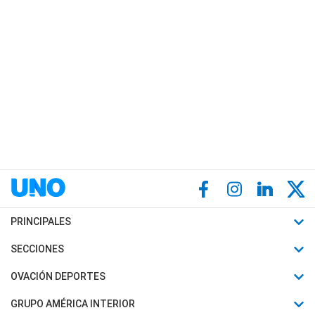
PRINCIPALES
Últimas Noticias
SECCIONES
Política
Horóscopo
OVACIÓN DEPORTES
Sociedad
Motores
Fútbol
GRUPO AMÉRICA INTERIOR