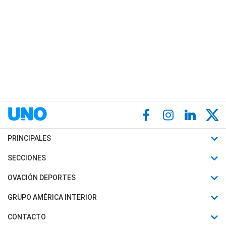
PRINCIPALES
Últimas Noticias
SECCIONES
Política
Horóscopo
OVACIÓN DEPORTES
Sociedad
Motores
Fútbol
GRUPO AMÉRICA INTERIOR
Policiales
Recetas
Mundial
Canal 7 en Vivo
CONTACTO
Judiciales
Trucos caseros