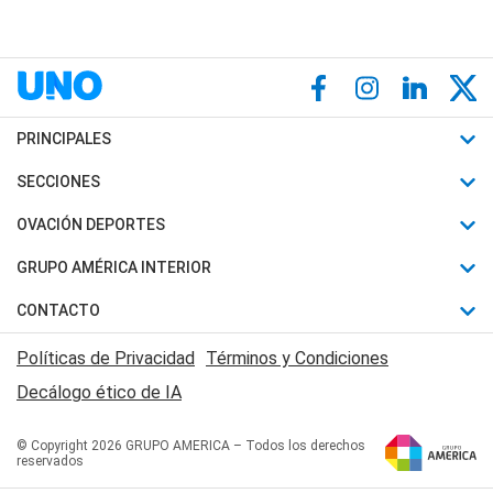
PRINCIPALES
Últimas Noticias
SECCIONES
Política
Horóscopo
OVACIÓN DEPORTES
Sociedad
Motores
Fútbol
GRUPO AMÉRICA INTERIOR
Policiales
Recetas
Mundial
Canal 7 en Vivo
CONTACTO
Judiciales
Trucos caseros
Automovilismo
Radio Nihuil
Acerca de Nosotros
Economia
Políticas de Privacidad
Términos y Condiciones
Series y Películas
Rugby
FM UNA
Contactanos
Decálogo ético de IA
Edictos y Solicitadas
Tenis
Radio Brava
Newsletter
Básquet
© Copyright 2026 GRUPO AMERICA – Todos los derechos
San Juan 8
reservados
Boxeo