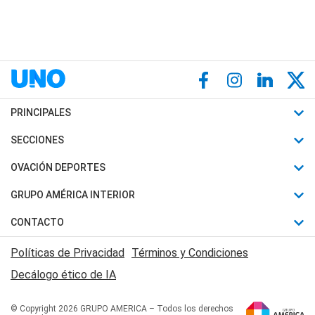
PRINCIPALES
Últimas Noticias
SECCIONES
Política
Horóscopo
OVACIÓN DEPORTES
Sociedad
Motores
Fútbol
GRUPO AMÉRICA INTERIOR
Policiales
Recetas
Mundial
Canal 7 en Vivo
CONTACTO
Judiciales
Trucos caseros
Automovilismo
Radio Nihuil
Acerca de Nosotros
Economia
Políticas de Privacidad
Términos y Condiciones
Series y Películas
Rugby
FM UNA
Contactanos
Decálogo ético de IA
Edictos y Solicitadas
Tenis
Radio Brava
Newsletter
Básquet
© Copyright 2026 GRUPO AMERICA – Todos los derechos
San Juan 8