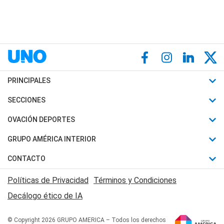
PRINCIPALES
Últimas Noticias
SECCIONES
Política
Horóscopo
OVACIÓN DEPORTES
Sociedad
Motores
Fútbol
GRUPO AMÉRICA INTERIOR
Policiales
Recetas
Mundial
Canal 7 en Vivo
CONTACTO
Judiciales
Trucos caseros
Automovilismo
Radio Nihuil
Acerca de Nosotros
Economia
Políticas de Privacidad
Términos y Condiciones
Series y Películas
Rugby
FM UNA
Contactanos
Decálogo ético de IA
Edictos y Solicitadas
Tenis
Radio Brava
Newsletter
Básquet
© Copyright 2026 GRUPO AMERICA – Todos los derechos
San Juan 8