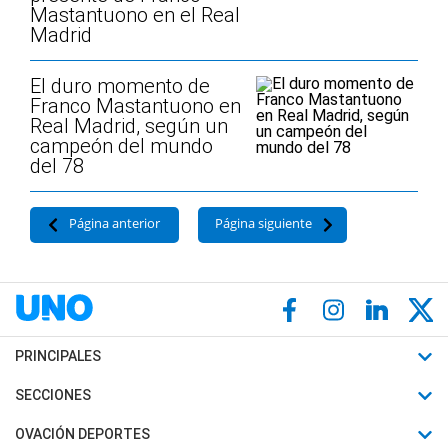
Mastantuono en el Real
Madrid
El duro momento de
Franco Mastantuono en
Real Madrid, según un
campeón del mundo
del 78
Página anterior
Página siguiente
PRINCIPALES
Últimas Noticias
SECCIONES
Política
Horóscopo
OVACIÓN DEPORTES