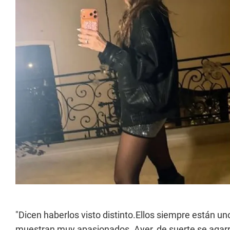
"Dicen haberlos visto distinto.Ellos siempre están 
muestran muy apasionados. Ayer, de suerte se agarr