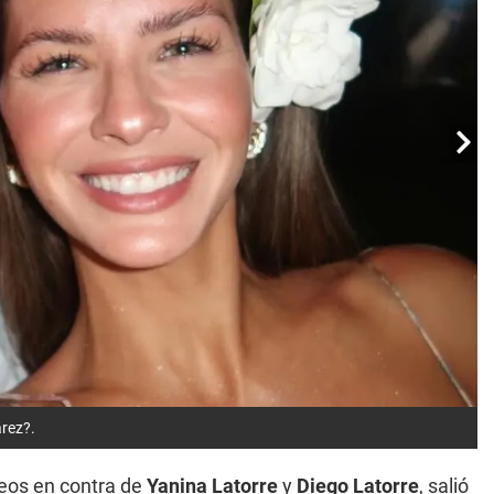
árez?.
eos en contra de
Yanina Latorre
y
Diego Latorre
, salió