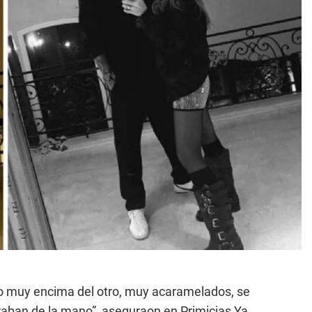
uno muy encima del otro, muy acaramelados, se
aban de la mano”, aseguraon en Primicias Ya.