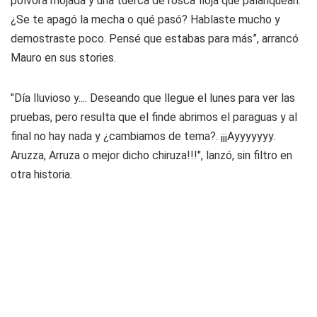
pólvora mojada y una tuerca de rosca floja que palanquean.
¿Se te apagó la mecha o qué pasó? Hablaste mucho y
demostraste poco. Pensé que estabas para más”, arrancó
Mauro en sus stories.
"Día lluvioso y.... Deseando que llegue el lunes para ver las
pruebas, pero resulta que el finde abrimos el paraguas y al
final no hay nada y ¿cambiamos de tema?. ¡¡¡Ayyyyyyy.
Aruzza, Arruza o mejor dicho chiruza!!!", lanzó, sin filtro en
otra historia.