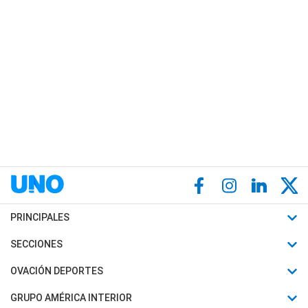
PRINCIPALES
Últimas Noticias
SECCIONES
Política
Horóscopo
OVACIÓN DEPORTES
Sociedad
Motores
Fútbol
GRUPO AMÉRICA INTERIOR