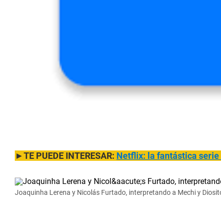
►TE PUEDE INTERESAR:
Netflix: la fantástica ser
Joaquinha Lerena y Nicolás Furtado, interpretando a Mechi y Diosito