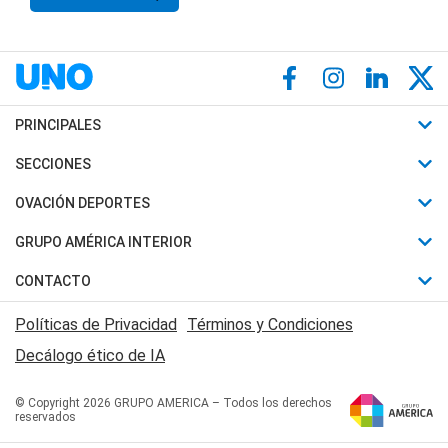
PRINCIPALES
Últimas Noticias
SECCIONES
Política
Horóscopo
OVACIÓN DEPORTES
Sociedad
Motores
Fútbol
GRUPO AMÉRICA INTERIOR
Policiales
Recetas
Mundial
Canal 7 en Vivo
CONTACTO
Judiciales
Trucos caseros
Automovilismo
Radio Nihuil
Acerca de Nosotros
Economia
Políticas de Privacidad
Términos y Condiciones
Series y Películas
Rugby
FM UNA
Contactanos
Decálogo ético de IA
Edictos y Solicitadas
Tenis
Radio Brava
Newsletter
Básquet
© Copyright 2026 GRUPO AMERICA – Todos los derechos
San Juan 8
reservados
Boxeo