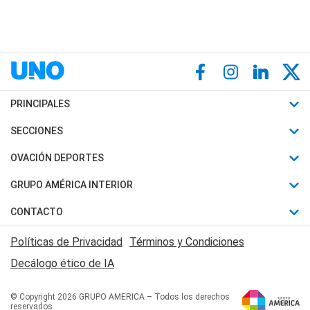
PRINCIPALES
Últimas Noticias
SECCIONES
Política
Horóscopo
OVACIÓN DEPORTES
Sociedad
Motores
Fútbol
GRUPO AMÉRICA INTERIOR
Policiales
Recetas
Mundial
Canal 7 en Vivo
CONTACTO
Judiciales
Trucos caseros
Automovilismo
Radio Nihuil
Acerca de Nosotros
Economia
Políticas de Privacidad
Términos y Condiciones
Series y Películas
Rugby
FM UNA
Contactanos
Decálogo ético de IA
Edictos y Solicitadas
Tenis
Radio Brava
Newsletter
Básquet
© Copyright 2026 GRUPO AMERICA – Todos los derechos
San Juan 8
reservados