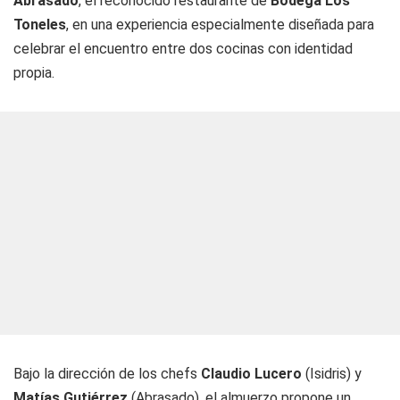
Abrasado
, el reconocido restaurante de
Bodega Los
Toneles
, en una experiencia especialmente diseñada para
celebrar el encuentro entre dos cocinas con identidad
propia.
Bajo la dirección de los chefs
Claudio Lucero
(Isidris) y
Matías Gutiérrez
(Abrasado), el almuerzo propone un