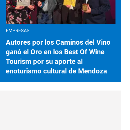
EMPRESAS
Autores por los Caminos del Vino
ganó el Oro en los Best Of Wine
Tourism por su aporte al
enoturismo cultural de Mendoza