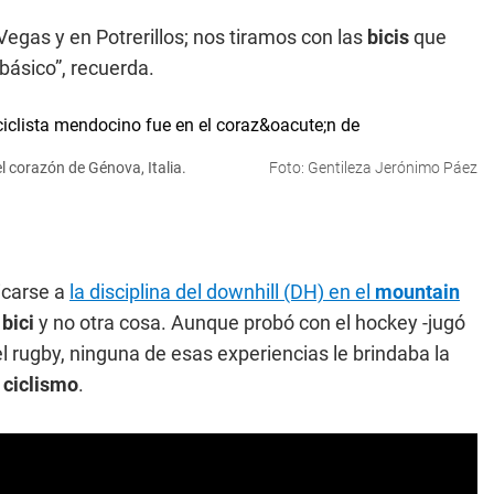
as y en Potrerillos; nos tiramos con las
bicis
que
ásico”, recuerda.
l corazón de Génova, Italia.
Foto: Gentileza Jerónimo Páez
icarse a
la disciplina del downhill (DH) en el
mountain
a
bici
y no otra cosa. Aunque probó con el hockey -jugó
el rugby, ninguna de esas experiencias le brindaba la
l
ciclismo
.