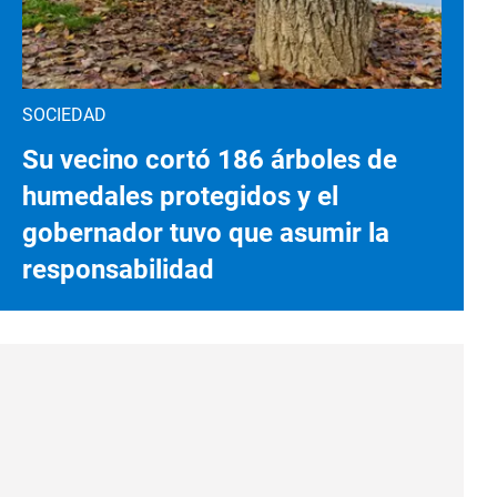
SOCIEDAD
Su vecino cortó 186 árboles de
humedales protegidos y el
gobernador tuvo que asumir la
responsabilidad