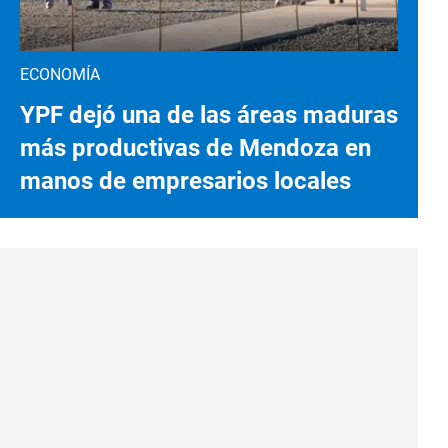
ECONOMÍA
YPF dejó una de las áreas maduras
más productivas de Mendoza en
manos de empresarios locales