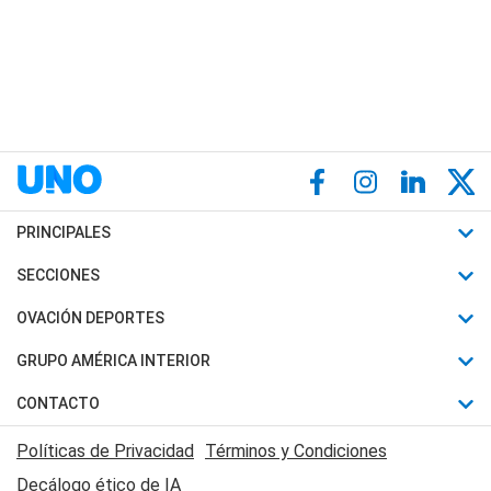
PRINCIPALES
Últimas Noticias
SECCIONES
Política
Horóscopo
OVACIÓN DEPORTES
Sociedad
Motores
Fútbol
GRUPO AMÉRICA INTERIOR
Policiales
Recetas
Mundial
Canal 7 en Vivo
CONTACTO
Judiciales
Trucos caseros
Automovilismo
Radio Nihuil
Acerca de Nosotros
Economia
Políticas de Privacidad
Términos y Condiciones
Series y Películas
Rugby
FM UNA
Contactanos
Decálogo ético de IA