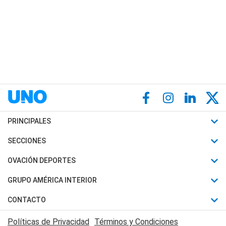
PRINCIPALES
Últimas Noticias
SECCIONES
Política
Horóscopo
OVACIÓN DEPORTES
Sociedad
Motores
Fútbol
GRUPO AMÉRICA INTERIOR
Policiales
Recetas
Mundial
Canal 7 en Vivo
CONTACTO
Judiciales
Trucos caseros
Automovilismo
Radio Nihuil
Acerca de Nosotros
Economia
Políticas de Privacidad
Términos y Condiciones
Series y Películas